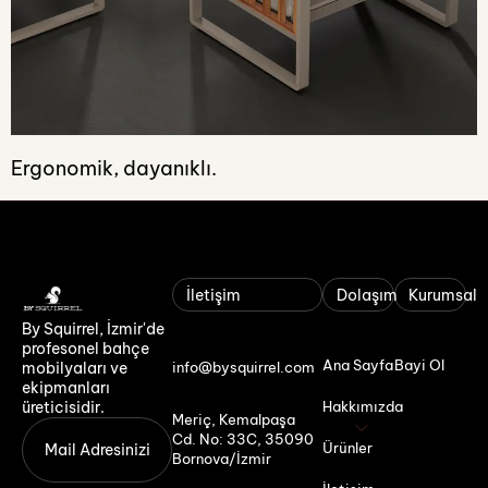
Ergonomik, dayanıklı.
İletişim
Dolaşım
Kurumsal
By Squirrel, İzmir'de
profesonel bahçe
Ana Sayfa
Bayi Ol
mobilyaları ve
info@bysquirrel.com
ekipmanları
üreticisidir.
Hakkımızda
Meriç, Kemalpaşa
Cd. No: 33C, 35090
Ürünler
Bornova/İzmir